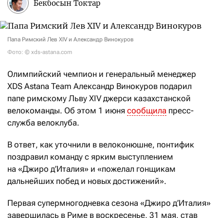
Бекбосын Токтар
Папа Римский Лев XIV и Александр Винокуров
Фото: © xds-astana.com
Олимпийский чемпион и генеральный менеджер
XDS Astana Team Александр Винокуров подарил
папе римскому Льву XIV джерси казахстанской
велокоманды. Об этом 1 июня
сообщила
пресс-
служба велоклуба.
В ответ, как уточнили в велоконюшне, понтифик
поздравил команду с ярким выступлением
на «Джиро д’Италия» и «пожелал гонщикам
дальнейших побед и новых достижений».
Первая супермногодневка сезона «Джиро д’Италия»
завершилась в Риме в воскресенье, 31 мая, став