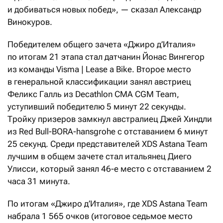
и добиваться новых побед», — сказал Александр
Винокуров.
Победителем общего зачета «Джиро д’Италия»
по итогам 21 этапа стал датчанин Йонас Вингегор
из команды Visma | Lease a Bike. Второе место
в генеральной классификации занял австриец
Феликс Галль из Decathlon CMA CGM Team,
уступивший победителю 5 минут 22 секунды.
Тройку призеров замкнул австралиец Джей Хиндли
из Red Bull-BORA-hansgrohe с отставанием 6 минут
25 секунд. Среди представителей XDS Astana Team
лучшим в общем зачете стал итальянец Диего
Улисси, который занял 46-е место с отставанием 2
часа 31 минута.
По итогам «Джиро д’Италия», где XDS Astana Team
набрала 1 565 очков (итоговое седьмое место