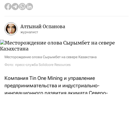
Алтынай Оспанова
журналист
Месторождение олова Сырымбет на севере Казахстана
Фото: пресс-служба Solidcore Resources
Компания Tin One Mining и управление
предпринимательства и индустриально-
инновационного развития акимата Северо-
Казахстанской области
подписали
меморандум
о реализации инвестиционного проекта
по строительству горно-обогатительного
комбината на месторождении Сырымбет.