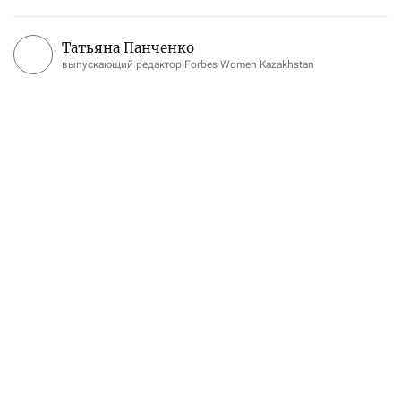
Татьяна Панченко
выпускающий редактор Forbes Women Kazakhstan
Король Филипп на праздновании Национального дня Бельгии 21 июля
2026 года
Фото: facebook.com/BeMonarchie