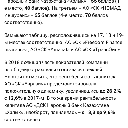
Народный банк Казахстана «Халык» –
55
баллов (1-
е место,
40
баллов). На третьем – АО «СК «НОМАД
Иншуранс» –
65
баллов (4-е место,
70
баллов
соответственно).
Замыкают таблицу, расположившись на 17, 18 и 19-
м местах соответственно, АО «СК «Freedom Finance
Insurance», АО «СК «Amanat» и АО «СК «ТрансОйл».
В 2018 б
о
льшая часть показателей компаний
по общему страхованию осталась прежней.
Но стоит отметить, что рентабельность капитала
АО «СК «Евразия» продемонстрировала
положительную динамику, увеличившись
до 26,2%
с 12,6%
в 2017-м. В то же время рентабельность
капитала АО «ДСК Народный банк Казахстана
«Халык», наоборот, понизилась –
с 18,3 до 9,6%
соответственно.