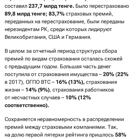
составил
237,7 млрд тенге.
Было перестраховано
89,8 млрд тенге; 83,7%
страховых премий,
переданных на перестрахование, были переданы
нерезидентам РК, среди которых лидируют
Великобритания, США и Германия.
В целом за отчетный период структура сбора
премий по видам страхования осталась схожей
с предыдущим годом. Б
о
льшая часть денег
поступила от страхования имущества –
20%
(
22%
в 2017), ОГПО ВТС –
16% (13%),
страхования
жизни –
14% (9%)
, страхования работников
от несчастных случаев –
10% (12%
соответственно).
Сохраняется неравномерность в распределении
премий между страховыми компаниями. Так,
на долю первой пятерки рейтинга пришлось
58%