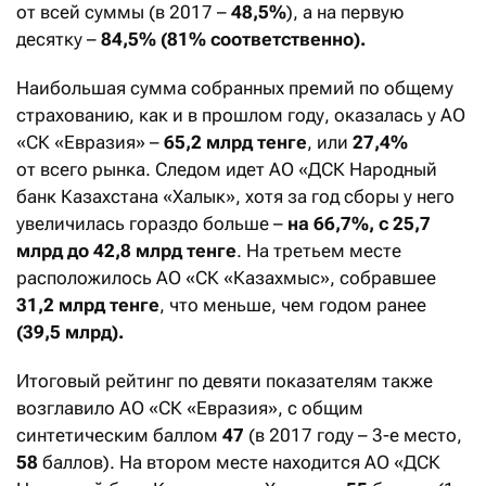
от всей суммы (в 2017 –
48,5%
), а на первую
десятку –
84,5% (81% соответственно).
Наибольшая сумма собранных премий по общему
страхованию, как и в прошлом году, оказалась у АО
«СК «Евразия» –
65,2 млрд тенге
, или
27,4%
от всего рынка. Следом идет АО «ДСК Народный
банк Казах­стана «Халык», хотя за год сборы у него
увеличилась гораздо больше –
на 66,7%, с 25,7
млрд до 42,8 млрд тенге
. На третьем месте
расположилось АО «СК «Казахмыс», собравшее
31,2 млрд тенге
, что меньше, чем годом ранее
(39,5 млрд).
Итоговый рейтинг по девяти показателям также
возглавило АО «СК «Евразия», с общим
синтетическим баллом
47
(в 2017 году – 3-е место,
58
баллов). На втором месте находится АО «ДСК