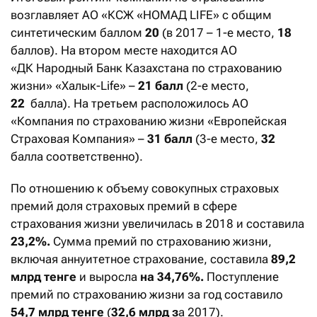
возглавляет АО «КСЖ «НОМАД LIFE» с общим
синтетическим баллом
20
(в 2017 – 1-е место,
18
баллов). На втором месте находится АО
«ДК Народный Банк Казахстана по страхованию
жизни» «Халык-Life» –
21 балл
(2-е место,
22
балла). На третьем расположилось АО
«Компания по страхованию жизни «Европейская
Страховая Компания» –
31 балл
(3-е место,
32
балла соответственно).
По отношению к объему совокупных страховых
премий доля страховых премий в сфере
страхования жизни увеличилась в 2018 и составила
23,2%.
Сумма премий по страхованию жизни,
включая аннуитетное страхование, составила
89,2
млрд тенге
и выросла
на 34,76%.
Поступление
премий по страхованию жизни за год составило
54,7 млрд тенге
(
32,6 млрд з
а 2017).