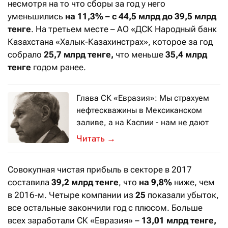
несмотря на то что сборы за год у него
уменьшились
на 11,3% – с 44,5 млрд до 39,5 млрд
тенге
. На третьем месте – АО «ДСК Народный банк
Казахстана «Халык-Казахинстрах», которое за год
собрало
25,7 млрд тенге,
что меньше
35,4 млрд
тенге
годом ранее.
Глава СК «Евразия»: Мы страхуем
нефтескважины в Мексиканском
заливе, а на Каспии - нам не дают
Борис Уманов – о регулировании стр
→
Совокупная чистая прибыль в секторе в 2017
составила
39,2 млрд тенге
, что
на 9,8%
ниже, чем
в 2016-м. Четыре компании из
25
показали убыток,
все остальные закончили год с плюсом. Больше
всех заработали СК «Евразия» –
13,01 млрд тенге,