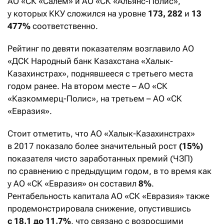
АО «СК «Салем» и АО «СК «Альянс-Полис»,
у которых ККУ сложился на уровне
173, 282
и
13
477%
соответственно.
Рейтинг по девяти показателям возглавило АО
«ДСК Народный банк Казахстана «Халык-
Казахинстрах», поднявшееся с третьего места
годом ранее. На втором месте – АO «СК
«Казкоммерц-Полис», на третьем – АО «СК
«Евразия».
Стоит отметить, что АО «Халык-Казахинстрах»
в 2017 показало более значительный рост
(15%)
показателя чисто заработанных премий (ЧЗП)
по сравнению с предыдущим годом, в то время как
у АО «СК «Евразия» он составил
8%
.
Рентабельность капитала АО «СК «Евразия» также
продемонстрировала снижение, опустившись
с 18,1 до 11,7%
, что связано с возросшими