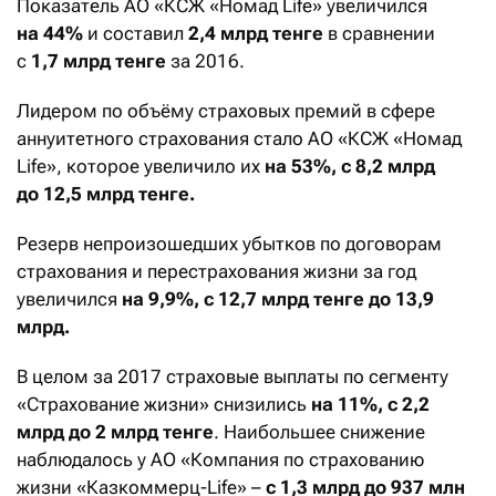
Показатель АО «КСЖ «Номад Life» увеличился
на 44%
и составил
2,4 млрд тенге
в сравнении
с
1,7 млрд тенге
за 2016.
Лидером по объёму страховых премий в сфере
аннуитетного страхования стало АО «КСЖ «Номад
Life», которое увеличило их
на 53%, с 8,2 млрд
до 12,5 млрд тенге.
Резерв непроизошедших убытков по договорам
страхования и перестрахования жизни за год
увеличился
на 9,9%, с 12,7 млрд тенге до 13,9
млрд.
В целом за 2017 страховые выплаты по сегменту
«Страхование жизни» снизились
на 11%, с 2,2
млрд до 2 млрд тенге
. Наибольшее снижение
наблюдалось у АО «Компания по страхованию
жизни «Казкоммерц-Life» –
с 1,3 млрд до 937 млн