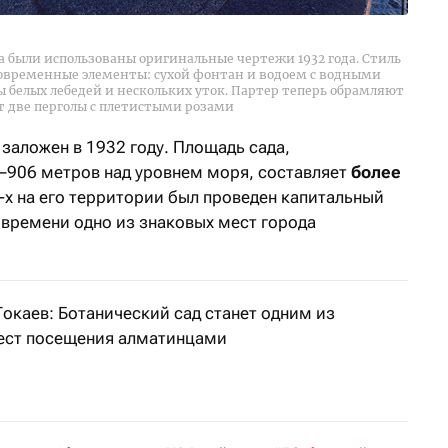
 были использованы оригинальные чертежи 1932 года. Стиль
 современные элементы: сухой фонтан и водоем с водными
 белых лебедей и нескольких уток. Партер теперь обрамляют
т две перголы с плетистыми розами
заложен в 1932 году. Площадь сада,
–906 метров над уровнем моря, составляет
более
-х на его территории был проведен капитальный
о времени одно из знаковых мест города
окаев: Ботанический сад станет одним из
ст посещения алматинцами
арства во вторник, 12 мая, посетил Главный ботанически