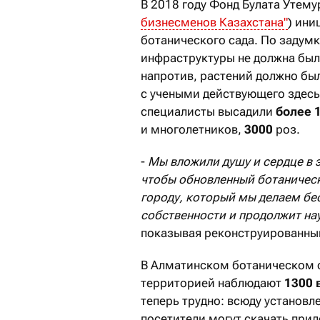
В 2018 году Фонд Булата Утем
бизнесменов Казахстана"
) ини
ботанического сада. По задум
инфраструктуры не должна был
напротив, растений должно бы
с учеными действующего здесь
специалисты высадили
более 
и многолетников,
3000
роз.
-
Мы вложили душу и сердце в э
чтобы обновленный ботаническ
городу, который мы делаем бес
собственности и продолжит на
показывая реконструированный 
В Алматинском ботаническом са
территорией наблюдают
1300 
теперь трудно: всюду установ
посетители могут скачать прило