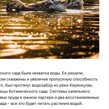
кого сада была нехватка воды. Ее решили,
кие скважины и увеличив пропускную способность
о, был протянут водозабор из реки Керенкулак,
ницы ботанического сада. Системы капельного
овых пруда в южном партере и два восстановленных
да – все это будет питать растения водой.