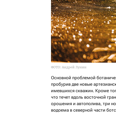
ФОТО: Андрей Лунин
Основной проблемой ботаничес
пробурив две новые артезианс
имевшихся скважин. Кроме тог
что течет вдоль восточной гра
орошения и автополива, три н
водоема в северной части ботса