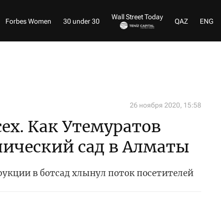
Wall Street Today
Forbes Women
30 under 30
QAZ
ENG
26 ноября 2020, 15:58
сех. Как Утемуратов
ический сад в Алматы
рукции в ботсад хлынул поток посетителей