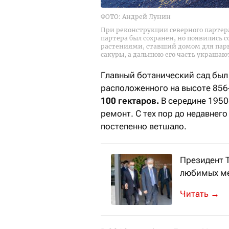
ФОТО: Андрей Лунин
При реконструкции северного партера
партера был сохранен, но появились
растениями, ставший домом для пары
сакуры, а дальнюю его часть украшаю
Главный ботанический сад был 
расположенного на высоте 856
100 гектаров.
В середине 1950
ремонт. С тех пор до недавнег
постепенно ветшало.
Президент Т
любимых ме
Глава госуд
→