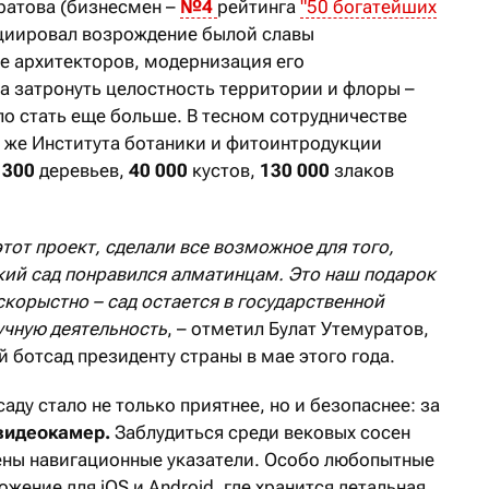
уратова (бизнесмен –
№4
рейтинга
"50 богатейших
циировал возрождение былой славы
ке архитекторов, модернизация его
а затронуть целостность территории и флоры –
ло стать еще больше. В тесном сотрудничестве
 же Института ботаники и фитоинтродукции
1300
деревьев,
40 000
кустов,
130 000
злаков
тот проект, сделали все возможное для того,
ий сад понравился алматинцам. Это наш подарок
корыстно – сад остается в государственной
учную деятельность
, – отметил Булат Утемуратов,
ботсад президенту страны в мае этого года.
ду стало не только приятнее, но и безопаснее: за
видеокамер.
Заблудиться среди вековых сосен
лены навигационные указатели. Особо любопытные
жение для iOS и Android, где хранится детальная