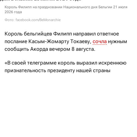
Король Филипп на праздновании Национального дня Бельгии 21 июля
2026 года
Фото: facebook.com/BeMonarchie
Король
бельгийцев Филипп
направил ответное
послание Касым-Жомарту Токаеву,
сочла
нужным
сообщить Акорда вечером 8 августа.
«В своей телеграмме король выразил искреннюю
признательность президенту нашей страны
за теплые пожелания в честь Национального дня
Бельгии», — говорится в заявлении.
Кроме того, король Филипп отметил, что
«с нетерпением ожидает предстоящего в этом году
государственного визита в Казахстан»
по приглашению Касым-Жомарта Токаева. Дата
визита не названа.