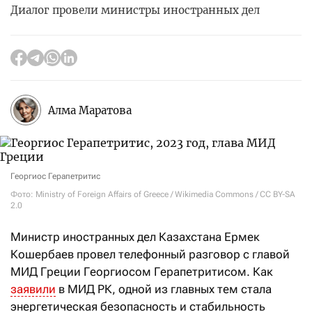
Диалог провели министры иностранных дел
Алма Маратова
Георгиос Герапетритис
Фото: Ministry of Foreign Affairs of Greece / Wikimedia Commons / CC BY-SA
2.0
Министр иностранных дел Казахстана Ермек
Кошербаев провел телефонный разговор с главой
МИД Греции Георгиосом Герапетритисом. Как
заявили
в МИД РК, одной из главных тем стала
энергетическая безопасность и стабильность