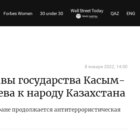
Wall Street Today
Forbes Women
30 under 30
QAZ
ENG
8 января 2022, 14:00
вы государства Касым-
ва к народу Казахстана
тране продолжается антитеррористическая