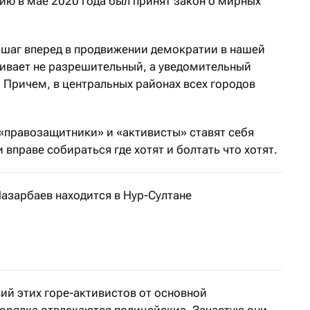
ю в мае 2020 года был принят закон о мирных
й шаг вперед в продвижении демократии в нашей
ривает не разрешительный, а уведомительный
 Причем, в центральных районах всех городов
«правозащитники» и «активисты» ставят себя
 вправе собираться где хотят и болтать что хотят.
азарбаев находится в Нур-Султане
общил пресс-секретарь первого президента Казахстан
ий этих горе-активистов от основной
порядка отвлекаются полицейские. Зачастую они