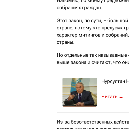
Напомню, по моему предложени
собраниях граждан.
Этот закон, по сути, – большо
стране, потому что предусмат
характер митингов и собраний.
страны.
Но отдельные так называемые 
выше закона и считают, что они
Нурсултан Н
Об этом со
→
Из-за безответственных действ
деятельности по охране право