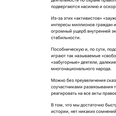
подвергаются насилию и оско
Из-за этих «активистов» «зауж
интересы миллионов граждан и 
огромный ущерб внутренней э
стабильности.
Пособническую и, по сути, по
играют так называемые «своб
«забугорные» деятели, далекие
многонационального народа.
Можно без преувеличения сказа
соучастниками развязывания т
реагировать на все акты право
В том, что мы достаточно быст
истории, нет никаких сомнений