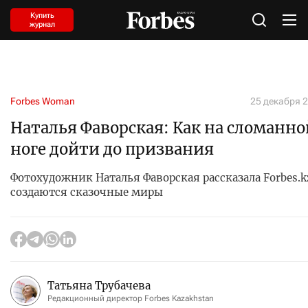
Купить
журнал
Forbes Woman
25 декабря 2
Наталья Фаворская: Как на сломанно
ноге дойти до призвания
Фотохудожник Наталья Фаворская рассказала Forbes.k
создаются сказочные миры
Татьяна Трубачева
Редакционный директор Forbes Kazakhstan