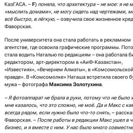
КазГАСА. –
F
)
поняла, что архитектура – не мое: я не 
«мыслить домами», не могу сидеть над чертежами, м
всё быстро, в лёгкую,
– озвучила свое жизненное кре
Фаворская.
После университета она стала работать в рекламном
агентстве, где освоила графические программы. Пот
стала водить Наталью по редакциям – она работала б
редактором, арт-директором в «АиФ-Казахстан»,
«Известиях», «Вечернем Алматы», в «Комсомольско
правде». В «Комсомолке» Наташа встретила своего 
мужа – фотографа
Максима Золотухина
.
– Я фотоаппарат не брала в руки, потому что не было 
мне казалось, что это сложно, не моё. Да и Макс с к
всегда рядом, если нужно было что-то снять,
– расска
Фаворская. –
После работы в редакции Макс ушел в 
бизнес, и я вместе с ним. У нас было много совместн