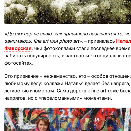
«До сих пор не знаю, как правильно называется то, че
занимаюсь:
fine
art
или
photo
art
»,
– призналась
Натал
Фаворская
, чьи фотоколлажи стали последнее время
набирать популярность, в частности - в социальных се
фотосайтах.
Это признание – не жеманство, это – особое отношен
любимому делу: коллажи Наталья делает без напряга,
легкостью и юмором. Сама дорога к fine art тоже был
напрягов, но с «переломанными» моментами.