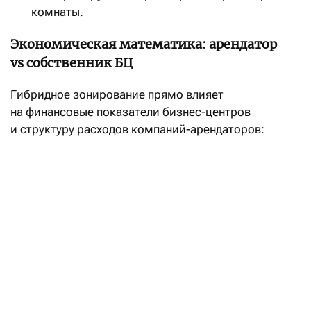
комнаты.
Экономическая математика: арендатор
vs собственник БЦ
Гибридное зонирование прямо влияет
на финансовые показатели бизнес-центров
и структуру расходов компаний-арендаторов:
Классическая
Умное
рассадка (Open
Показатель
гибридное
Space /
зонирование
Кабинеты)
6 — 7 кв.м
Площадь на 1
10 — 12 кв.м
(без потери
сотрудника
комфорта)
Экономия
Оптимизация