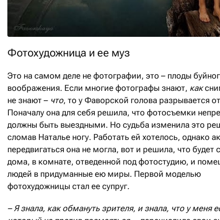
Фотохудожница и ее муз
Это на самом деле не фотографии, это – плоды буйно
воображения. Если многие фотографы знают,
как
сни
не знают –
что
, то у Фаворской голова разрывается от
Поначалу она для себя решила, что фотосъемки непр
должны быть выездными. Но судьба изменила это ре
сломав Наталье ногу. Работать ей хотелось, однако а
передвигаться она не могла, вот и решила, что будет
дома, в комнате, отведенной под фотостудию, и пом
людей в придуманные ею миры. Первой моделью
фотохудожницы стал ее супруг.
– Я знала, как обмануть зрителя, и знала, что у меня е