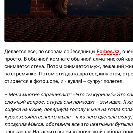
Делается всё, по словам собеседницы
Forbes
.
kz
, оче
просто. В обычной комнате обычной алматинской кв
снимается стена. Потом снимается муж, лежащий ж
на стремянке. Потом эти два кадра соединяются, стр
стирается в фотошопе, и - вуаля! – супруг полетел.
– Меня многие спрашивают: «Что ты куришь?» Это с
сложный вопрос, откуда они приходят – эти идеи. Я ка
сидела на кухне, повернула голову и мне на глаза поп
кусок хозяйственного мыла – я из него сделала скалу,
посадила Макса, обставила все это цветными бутылк
рассказала Наталья о своей «творческой лаборатори