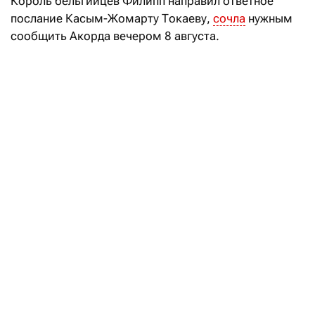
Король
бельгийцев Филипп
направил ответное
послание Касым-Жомарту Токаеву,
сочла
нужным
сообщить Акорда вечером 8 августа.
«В своей телеграмме король выразил искреннюю
признательность президенту нашей страны
за теплые пожелания в честь Национального дня
Бельгии», — говорится в заявлении.
Кроме того, король Филипп отметил, что
«с нетерпением ожидает предстоящего в этом году
государственного визита в Казахстан»
по приглашению Касым-Жомарта Токаева. Дата
визита не названа.
За чем ехать в Бельгию кроме пива
и шоколада
Читать