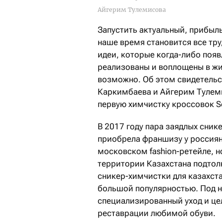
Айгерим Тулемисова
Запустить актуальный, прибыл
наше время становится все тр
идеи, которые когда-либо появ
реализованы и воплощены в жи
возможно. Об этом свидетельс
Каркимбаева и Айгерим Тулем
первую химчистку кроссовок So
В 2017 году пара заядлых сник
приобрела франшизу у россиян
московском fashion-ретейле, н
территории Казахстана подтолк
сникер-химчистки для казахста
большой популярностью. Под 
специализированный уход и це
реставрации любимой обуви.