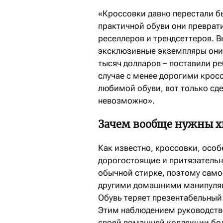
«Кроссовки давно перестали б
практичной обуви они преврат
реселлеров и трендсеттеров. В
эксклюзивные экземпляры они м
тысяч долларов – поставили ре
случае с менее дорогими крос
любимой обуви, вот только сде
невозможно».
Зачем вообще нужны х
Как известно, кроссовки, особ
дорогостоящие и притязательн
обычной стирке, поэтому сам
другими домашними манипуляц
Обувь теряет презентабельный 
Этим наблюдением руководств
своей домашней коллекции бол