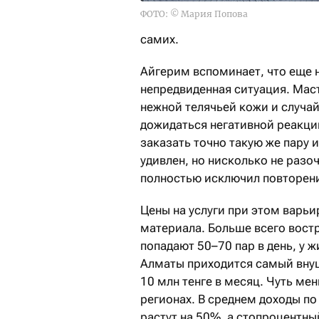
ФОТО: © Мария Попова
самих.
Айгерим вспоминает, что еще 
непредвиденная ситуация. Мас
нежной телячьей кожи и случай
дожидаться негативной реакци
заказать точно такую же пару 
удивлен, но нисколько не разо
полностью исключил повторени
Цены на услуги при этом варьи
материала. Больше всего востр
попадают 50–70 пар в день, у 
Алматы приходится самый внуш
10 млн тенге в месяц. Чуть ме
регионах. В среднем доходы п
растут на 50%, а стопроцентны