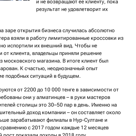
и не возвращают ее клиенту, пока
результат не удовлетворит их
на заре открытия бизнеса случилась абсолютно
тера взяли в работу лимитированные кроссовки из
но испортили их внешний вид. Чтобы не
и от клиента, владельцы приняли решение
из московского магазина. В итоге клиент был
чарован. К счастью, неоднозначный опыт
е подобных ситуаций в будущем.
руются от 2200 до 10 000 тенге в зависимости от
ебованы они у алматинцев – в руки мастеров
жителей столицы это 30–50 пар в день. Именно на
ительный доход компании – он составляет около
ньше зарабатывают филиалы в Нур-Султане и
о сравнению с 2017 годом каждые 12 месяцев
й рост показали доходы в 2018 году.