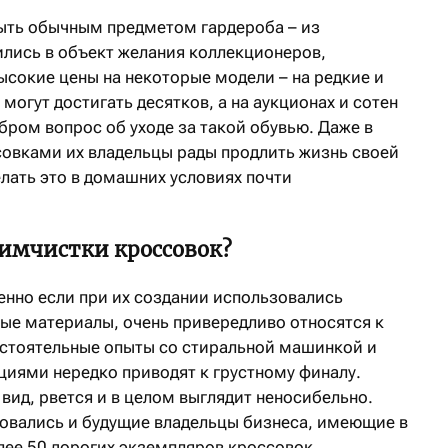
ыть обычным предметом гардероба – из
ились в объект желания коллекционеров,
ысокие цены на некоторые модели – на редкие и
огут достигать десятков, а на аукционах и сотен
бром вопрос об уходе за такой обувью. Даже в
совками их владельцы рады продлить жизнь своей
лать это в домашних условиях почти
имчистки кроссовок?
енно если при их создании использовались
ые материалы, очень привередливо относятся к
остоятельные опыты со стиральной машинкой и
иями нередко приводят к грустному финалу.
вид, рвется и в целом выглядит неносибельно.
овались и будущие владельцы бизнеса, имеющие в
ее 50 дорогих экземпляров кроссовок.