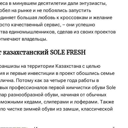
неса в минувшем десятилетии дали энтузиасты,
бел на рынке и не побоялись запустить
ъединяет большая любовь к кроссовкам и желание
осто качественный сервис, – они успешно
тва единомышленников, сделав из своих проектов
 отмечают владельцы.
т казахстанский SOLE FRESH
раншизы на территории Казахстана с целью
я и первые инвестиции в проект обошлись семье
лична. Потому как за четыре года работы в
ивых профессионалов первой химчистки обуви Sole
пар разнообразной обуви, начиная от обычных
озможными кедами, слиперами и лоферами. Также
 по чистке зимней обуви из замши, классической