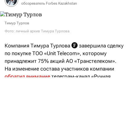
обозреватель Forbes Kazakhstan
Тимур Турлов
Фото: личный архив Тимура Турлова
Компания Тимура Турлова
завершила сделку
по покупке ТОО «Unit Telecom», которому
принадлежит 75% акций АО «Транстелеком».
На изменение состава участников компании
обратил внимание
телеграм-канал «Ручная
экономика». Согласно данным eGov,
перерегистрация ТОО «Unit Telecom» в связи
со сменой состава участников состоялась
3 августа.
Покупателем выступил холдинг Future Telecom
Limited. Согласно регистрационным данным,
он принадлежит компаниям FTS SPC Limited