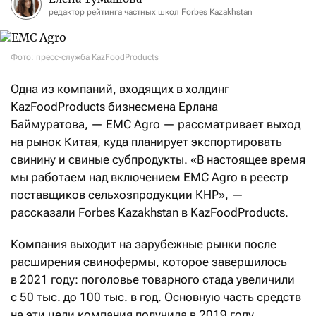
редактор рейтинга частных школ Forbes Kazakhstan
Фото: пресс-служба KazFoodProducts
Одна из компаний, входящих в холдинг
KazFoodProducts бизнесмена Ерлана
Баймуратова, — EMC Agro — рассматривает выход
на рынок Китая, куда планирует экспортировать
свинину и свиные субпродукты. «В настоящее время
мы работаем над включением EMC Agro в реестр
поставщиков сельхозпродукции КНР», —
рассказали Forbes Kazakhstan в KazFoodProducts.
Компания выходит на зарубежные рынки после
расширения свинофермы, которое завершилось
в 2021 году: поголовье товарного стада увеличили
с 50 тыс. до 100 тыс. в год. Основную часть средств
на эти цели компания получила в 2019 году