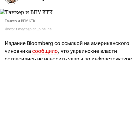
Танкер и ВПУ КТК
Фото: t.me/caspian_pipeline
Издание Bloomberg со ссылкой на американского
чиновника
сообщило
, что украинские власти
согласились не наносить удары по инфраструктуре
Каспийского трубопроводного консорциума (КТК)
и некоторым танкерам, перевозящим
казахстанскую нефть через Черное море.
Договоренности были достигнуты при
посредничестве США.
В Минэнерго РК выступили
с заявлением по КТК
Читать