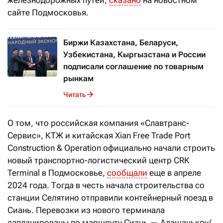
железнодорожных путей,
сказано
на новостном
сайте Подмосковья.
Биржи Казахстана, Беларуси,
Узбекистана, Кыргызстана и России
подписали соглашение по товарным
рынкам
Читать
О том, что российская компания «Славтранс-
Сервис», КТЖ и китайская Xian Free Trade Port
Construction & Operation официально начали строить
новый транспортно-логистический центр CRK
Terminal в Подмосковье,
сообщали
еще в апреле
2024 года. Тогда в честь начала строительства со
станции Селятино отправили контейнерный поезд в
Сиань. Перевозки из нового терминала
запланированы по маршруту Сиань — Алашанькоу/