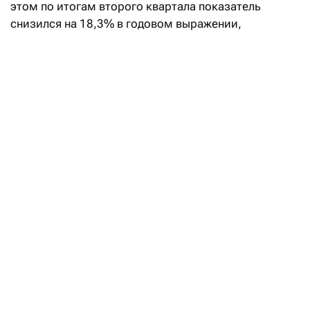
этом по итогам второго квартала показатель
снизился на 18,3% в годовом выражении,
до 3,6 млрд тенге. Это следует из финотчетности
компании,
опубликованной
на KASE.
Рост чистой прибыли за полугодие обеспечило
увеличение выручки на 11,1%, до 135,4 млрд тенге,
валовой прибыли на 27,7%, до 33,4 млрд тенге,
и операционной прибыли на 33,3%, до 24,2 млрд
тенге.
В Kcell наполовину обновили совет
директоров
Читать
На сокращение чистой прибыли во втором
квартале по большей части повлияло увеличение