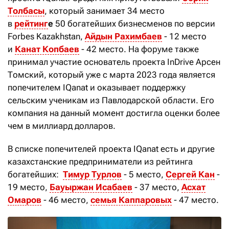
Толбасы
, который занимает 34 место
в
рейтинг
е
50 богатейших бизнесменов по версии
Forbes Kazakhstan,
Айдын Рахимбаев
- 12 место
и
Канат Копбаев
- 42 место. На форуме также
принимал участие основатель проекта InDrive Арсен
Томский, который уже с марта 2023 года является
попечителем IQanat и оказывает поддержку
сельским ученикам из Павлодарской области. Его
компания на данный момент достигла оценки более
чем в миллиард долларов.
В списке попечителей проекта IQanat есть и другие
казахстанские предприниматели из рейтинга
богатейших:
Тимур Турлов
- 5 место,
Сергей Кан
-
19 место,
Бауыржан Исабаев
- 37 место,
Асхат
Омаров
- 46 место,
семья Каппаровых
- 47 место.