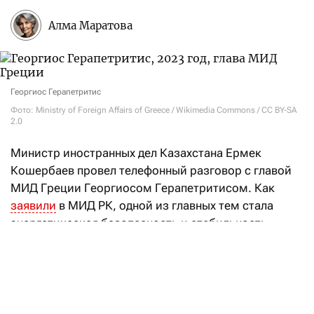
Алма Маратова
Георгиос Герапетритис
Фото: Ministry of Foreign Affairs of Greece / Wikimedia Commons / CC BY-SA
2.0
Министр иностранных дел Казахстана Ермек
Кошербаев провел телефонный разговор с главой
МИД Греции Георгиосом Герапетритисом. Как
заявили
в МИД РК, одной из главных тем стала
энергетическая безопасность и стабильность
маршрутов поставки казахстанской нефти
на европейские рынки.
Особое внимание министры уделили Каспийскому
трубопроводному консорциуму (КТК).