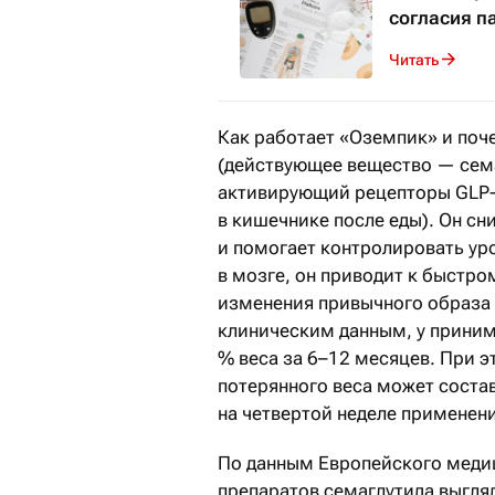
согласия п
Читать
Как работает «Оземпик» и поч
(действующее вещество — сема
активирующий рецепторы GLP-
в кишечнике после еды). Он сн
и помогает контролировать уро
в мозге, он приводит к быстр
изменения привычного образа 
клиническим данным, у приним
% веса за 6–12 месяцев. При э
потерянного веса может соста
на четвертой неделе применени
По данным Европейского меди
препаратов семаглутида выгляд