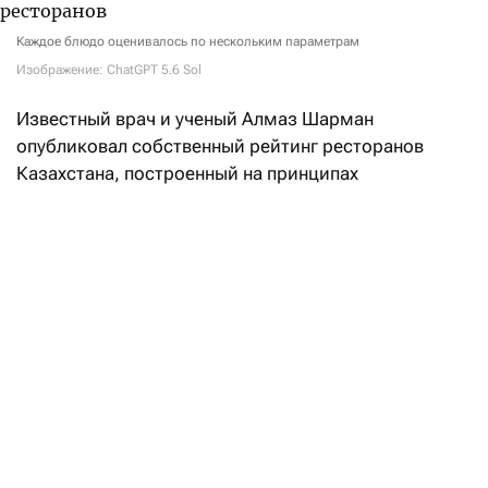
Каждое блюдо оценивалось по нескольким параметрам
Изображение: ChatGPT 5.6 Sol
Известный врач и ученый Алмаз Шарман
опубликовал собственный рейтинг ресторанов
Казахстана, построенный на принципах
доказательной медицины и научном анализе меню.
Как сказано в описании рейтинга, интегральная
оценка заведений складывается из двух равных —
по 50% — блоков:
индекс «здоровости» (Healh Factor Index, HFI)
учитывает состав блюд и степень
их промышленной обработки;
гастрономическая оценка (50) — это
экспертный анализ по семи параметрам