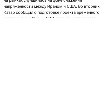
на рынках улучшились на фоне снижения
напряженности между Ираном и США. Во вторник
Катар сообщил о подготовке проекта временного
соглашения, а Иран и США заявили о прогрессе
в переговорах, направленных на восстановление
судоходства через Ормузский пролив. При этом
Иран также объявил о достижении соглашения
с Оманом по предлагаемому маршруту судоходства
через Ормузский пролив, что позволило частично
возобновить судоходство. На этом фоне стоимость
энергоносителей уменьшилась, что
способствовало снижению доходности
американских и европейских государственных
бумаг по всей кривой и заставило рынки
пересмотреть ожидания по инфляции
и перспективы ужесточения монетарной политики.
Зачем Минфин передал свою долю