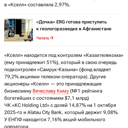
в «Кселл» составляла 2,97%.
«Дочка» ERG готова приступить
к геологоразведке в Афганистане
Читать
«Кселл» находится под контролем «Казахтелекома»
(ему принадлежит 51%), который в свою очередь
подконтролен «Самрук-Казына» (фонд владеет
79,2% акциями телеком-оператора). Другие
акционеры «Кселл» — это принадлежащие
бизнесмену
Вячеславу Киму
(№ 1 рейтинга
богатейших с состоянием $7,1 млрд)
ЧК «KC Holding Ltd» с долей 14,87% на 1 октября
2025-го и Alatau City Bank, который держит 9,08%.
У ЕНПФ находится 7,16% акций мобильного
оператора.