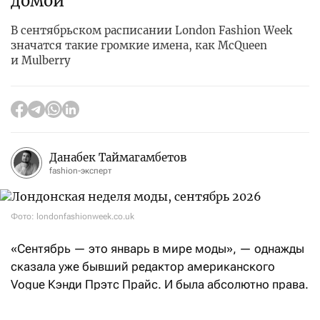
домой
В сентябрьском расписании London Fashion Week
значатся такие громкие имена, как McQueen
и Mulberry
Данабек Таймагамбетов
fashion-эксперт
Фото: londonfashionweek.co.uk
«Сентябрь — это январь в мире моды», — однажды
сказала уже бывший редактор американского
Vogue Кэнди Прэтс Прайс. И была абсолютно права.
После нью-йоркских fashion-шоу эстафету возьмет