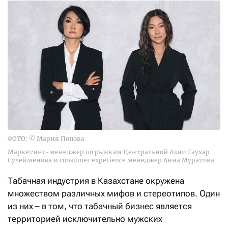
ФОТО: © Мария Попова
Маркетинг-менеджер по рынкам Центральной Азии Гаухар
Сулейменова и consumer experience менеджер Анна Муратова
Табачная индустрия в Казахстане окружена
множеством различных мифов и стерео­типов. Один
из них – в том, что табачный бизнес является
территорией исключительно мужских