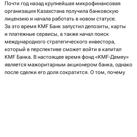
Почти год назад крупнейшая микрофинансовая
организация Казахстана получила банковскую
лицензию и начала работать в новом статусе.
За это время KMF Банк запустил депозиты, карты
и платежные сервисы, а также начал поиск
международного стратегического инвестора,
который в перспективе сможет войти в капитал
KMF Банка. В настоящее время фонд «KMF-Демеу»
является мажоритарным акционером банка, однако
после сделки его доля сократится. О том, почему
лицензия стала лишь началом большого пути и как
меняется банк после трансформации, Forbes
Kazakhstan рассказал председатель правления KMF
Банка Шалкар Жусупов.
Прошел почти год с момента получения
банковской лицензии. Что в процессе
трансформации оказалось самым неожиданным