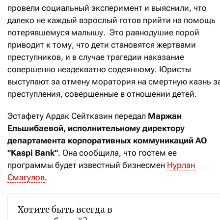
провели социальный эксперимент и выяснили, что
далеко не каждый взрослый готов прийти на помощь
потерявшемуся малышу. Это равнодушие порой
приводит к тому, что дети становятся жертвами
преступников, и в случае трагедии наказание
совершенно неадекватно содеянному. Юристы
выступают за отмену моратория на смертную казнь з
преступления, совершенные в отношении детей.
Эстафету Ардак Сейтказин передал
Маржан
Ельшибаевой, исполнительн
ому
д
иректор
у
д
епартамента корпоративных коммуникаций АО
"Kaspi Bank"
. Она сообщила, что гостем ее
программы будет известный бизнесмен
Нурлан
Смагулов
.
Хотите быть всегда в