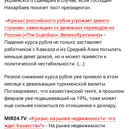
украинского сценария в случае, если господин
Назарбаев покинет пост президента».
«
Кризис российского рубля угрожает девяти
странам, зависящим от денежных переводов из
России («The Guardian», Великобритания)
» -
Падение курса рубля не только заставляет
работников с Кавказа и из Средней Азии посылать
меньше денег домой, но и может привести к
политической нестабильности. (…)
Резкое снижение курса рубля уже привело в этом
месяце к девальвации туркменской валюты.
Поговаривают, что казахстанский тенге, в прошлом
феврале уже подешевевший на 19%, тоже может
еще сильнее снизиться по отношению к доллару.
MIR24.TV
: «
Кризис на рынке недвижимости: что
ждет Казахстан?
» - На рынке недвижимости