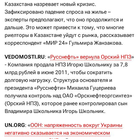
Казахстана назревает новый кризис.
Зафиксировано падение спроса на жилье –
эксперты предполагают, что оно продолжится и
дальше. Это может привести к тому, что многие
риелторы в Казахстане уйдут с рынка, рассказывает
корреспондент «МИР 24» Гульмира Жанзакова.
VEDOMOSTI.RU
: «
Русснефть» вернула Орский НПЗ
»
- Компания продала НПЗ Игорю Школьнику за 7,8
млрд рублей в июне 2011, чтобы сократить
долговую нагрузку. Структура основателя и
президента «Русснефти» Михаила Гуцериева
получила контроль над ОАО «Орскнефтеоргсинтез»
(Орский НПЗ), которое ранее контролировал сын
Владимира Школьника Игорь Школьник.
UN.ORG
: «
ООН: напряженность вокруг Украины
негативно сказывается на экономическом