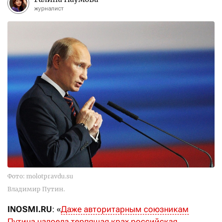
журналист
Фото: molotpravdu.su
Владимир Путин.
INOSMI.RU
: «
Даже авторитарным союзникам
Путина надоела терпящая крах российская