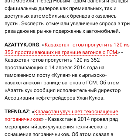
автомобили. Перед Новым годом салоны и склады
официальных дилеров как премиальных, так и
доступных автомобильных брендов оказались
пусты. Эксперты отмечали увеличение спроса в три
раза даже на рынке подержанных автомобилей.
AZATTYK.ORG
: «
Казахстан готов пропустить 120 из
352 простаивающих на границе вагонов с ГСМ
» -
Казахстан готов пропустить 120 из 352
простаивающих с 14 апреля 2014 года на
таможенном посту «Кулан» на кыргызско-
казахстанской границе вагонов с ГСМ. Об этом
«Азаттыку» сообщил исполнительный директор
Ассоциации нефтетрейдеров Улан Кулов.
TREND.AZ
: «
Казахстан улучшает техоснащение
пограничников
» - Казахстан в 2014 провел ряд
мероприятий для улучшения технического
оснащения пограничников. Об этом сказал в