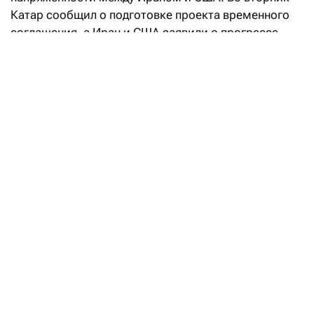
Катар сообщил о подготовке проекта временного
соглашения, а Иран и США заявили о прогрессе
в переговорах, направленных на восстановление
судоходства через Ормузский пролив. При этом
Иран также объявил о достижении соглашения
с Оманом по предлагаемому маршруту судоходства
через Ормузский пролив, что позволило частично
возобновить судоходство. На этом фоне стоимость
энергоносителей уменьшилась, что
способствовало снижению доходности
американских и европейских государственных
бумаг по всей кривой и заставило рынки
пересмотреть ожидания по инфляции
и перспективы ужесточения монетарной политики.
Зачем Минфин передал свою долю
в ERG фонду «Самрук-Казына»