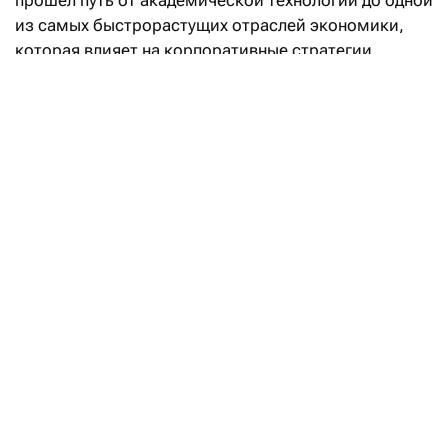
из самых быстрорастущих отраслей экономики,
которая влияет на корпоративные стратегии,
государственную политику и даже геополитику.
Рост инвестиций в строительство дата-центров
и развитие ИИ становится заметным драйвером
деловой активности и экономического роста,
особенно в США.
Одновременно ИИ способен существенно изменить
энергетический сектор. Он помогает повышать
производительность и эффективность,
совершенствовать управление энергосистемами,
ускорять внедрение чистых технологий и снижать
выбросы. При этом ИИ не заменяет людей,
а усиливает их возможности, открывая новые
форматы взаимодействия и принятия решений.