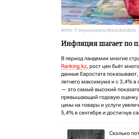
ФОТО: © Depositphotos/MaxZolotukhin
Инфляция шагает по п
В период пандемии многие стр
Ranking.kz
, рост цен бьёт мног
данные Евростата показывают, 
летнего максимума и с 3,4% в 
— это самый высокий показате
превышающий годовую оценку Е
цены на товары и услуги увелич
5,4% в сентябре и достигнув с
Сколько по