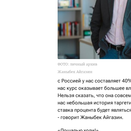
ФОТО: личный архив
Жаныбек Айгазин
с Россией у нас составляет 40
нас курс оказывает большее вл
Нельзя сказать, что она совсем
нас небольшая история таргет
ставка процента будет являть
- говорит Жаныбек Айгазин.
«Лошадью ходи!»