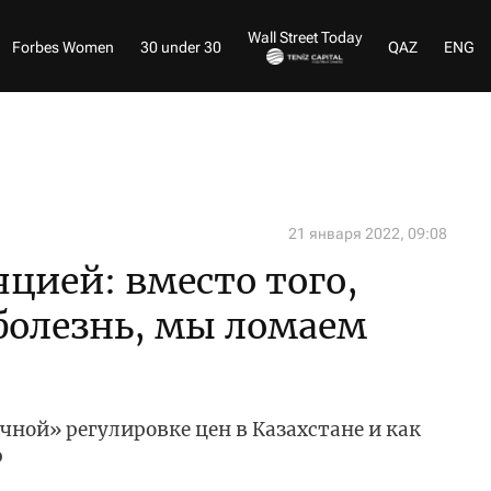
Wall Street Today
Forbes Women
30 under 30
QAZ
ENG
21 января 2022, 09:08
яцией: вместо того,
болезнь, мы ломаем
чной» регулировке цен в Казахстане и как
ю