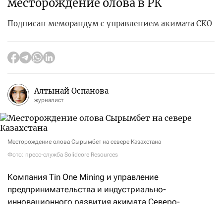
месторождение олова в РК
Подписан меморандум с управлением акимата СКО
Алтынай Оспанова
журналист
Месторождение олова Сырымбет на севере Казахстана
Фото: пресс-служба Solidcore Resources
Компания Tin One Mining и управление
предпринимательства и индустриально-
инновационного развития акимата Северо-
Казахстанской области
подписали
меморандум