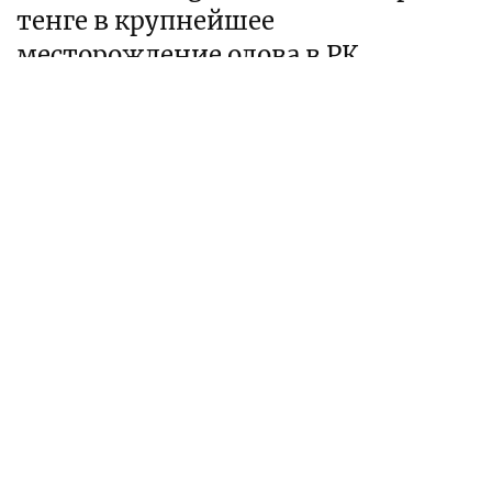
тенге в крупнейшее
месторождение олова в РК
Подписан меморандум с управлением акимата СКО
Алтынай Оспанова
журналист
Месторождение олова Сырымбет на севере Казахстана
Фото: пресс-служба Solidcore Resources
Компания Tin One Mining и управление
предпринимательства и индустриально-