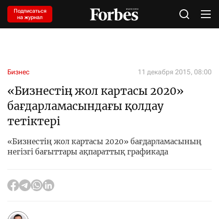
Подписаться
на журнал
Бизнес
11 декабря 2015, 08:00
«Бизнестің жол картасы 2020»
бағдарламасындағы қолдау
тетіктері
«Бизнестің жол картасы 2020» бағдарламасының
негізгі бағыттары ақпараттық графикада