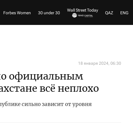
Wall Street Today
Forbes Women
30 under 30
QAZ
ENG
18 января 2024, 06:30
 по официальным
ахстане всё неплохо
публике сильно зависит от уровня