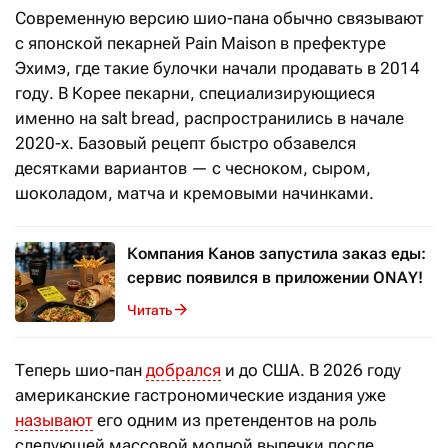
Современную версию шио-пана обычно связывают
с японской пекарней Pain Maison в префектуре
Эхимэ, где такие булочки начали продавать в 2014
году. В Корее пекарни, специализирующиеся
именно на salt bread, распространились в начале
2020-х. Базовый рецепт быстро обзавелся
десятками вариантов — с чесноком, сыром,
шоколадом, матча и кремовыми начинками.
Компания Канов запустила заказ еды:
сервис появился в приложении ONAY!
Читать
Теперь шио-пан
добрался
и до США. В 2026 году
американские гастрономические издания уже
называют
его одним из претендентов на роль
следующей массовой модной выпечки после