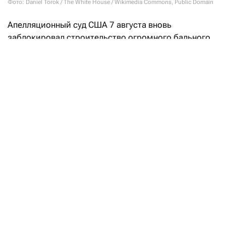
Фото: Daniel Torok / The White House / Wikimedia Commons, Public Domain
Апелляционный суд США 7 августа вновь
заблокировал строительство огромного бального
зала, который Дональд Трамп возводит на месте
снесенного восточного крыла Белого дома,
пишет
Reuters. Суд решил, что Трамп не имеет права
настолько серьезно перестраивать резиденцию без
разрешения Конгресса.
Трамп пытается ограничить получение
гражданства США по праву рождения
Читать
Проект
появился
летом 2025 года. Первоначально
собирались строить помещение площадью 8400
кв.
м, рассчитанное на 650 сидящих гостей,