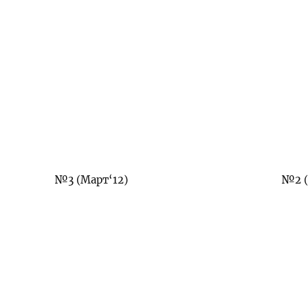
№3 (Март‘12)
№2 (