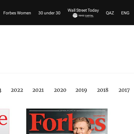
Wall Street Today
Forbes Women
30 under 30
QAZ
ENG
3
2022
2021
2020
2019
2018
2017