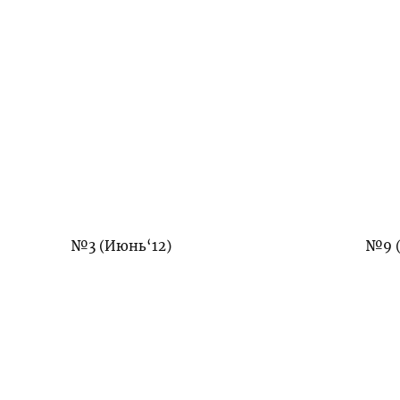
№3 (Июнь‘12)
№9 (