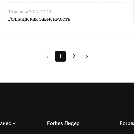
15 января 2014, 12:11
Голландская зависимость
‹
1
2
›
знес
Forbes Лидер
Forb