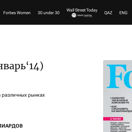
Wall Street Today
Forbes Women
30 under 30
QAZ
ENG
варь‘14)
а различных рынках
ЛИАРДОВ