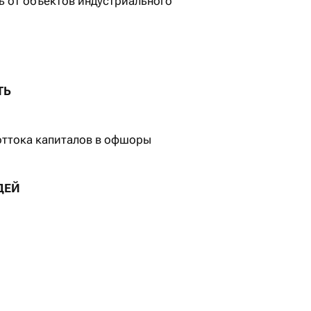
ь от объектов индустриального
ТЬ
оттока капиталов в офшоры
ДЕЙ