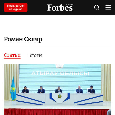
Подписаться
на журнал
Роман Скляр
Статьи
Блоги