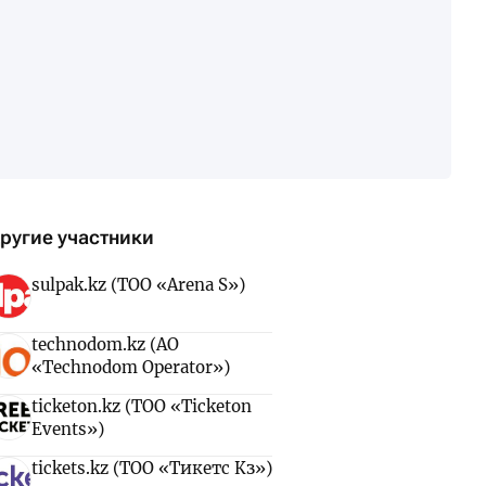
ругие участники
sulpak.kz (ТОО «Arena S»)
technodom.kz (АО
«Technodom Operator»)
ticketon.kz (ТОО «Ticketon
Events»)
tickets.kz (ТОО «Тикетс Кз»)