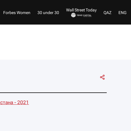
Wall Street Today
Forbes Women
30 under 30
QAZ
ENG
стана - 2021