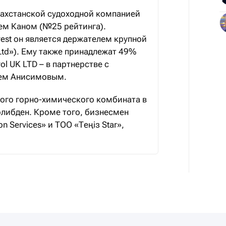
азахстанской судоходной компанией
геем Каном (№25 рейтинга).
nvest он является держателем крупной
 Ltd»). Ему также принадлежат 49%
l UK LTD – в партнерстве с
ем Анисимовым.
ого горно-химического комбината в
олибден. Кроме того, бизнесмен
n Services» и ТОО «Теңіз Star»,