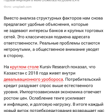
Годовая инфляция в июне сложилась на уровне 8,4%
Фото: unsplash.com
Вместо анализа структурных факторов нам снова
предлагают удобные объяснения, которые
не задевают интересы банков и крупных торговых
сетей. Это классическая подмена адресата
ответственности. Реальные проблемы остаются
нетронутыми, а общественное внимание уводят
в сторону.
На
круглом столе
Kursiv Research показал, что
Казахстан с 2018 года живет внутри
девальвационного уробороса
. Потребительский
кредит раздувает спрос выше естественного
уровня. Импортозависимая экономика отвечает
ростом цен. Ослабление тенге усиливает
и инфляцию, и долговую нагрузку. В итоге каждый
новый виток потребкредитования возвращает нас