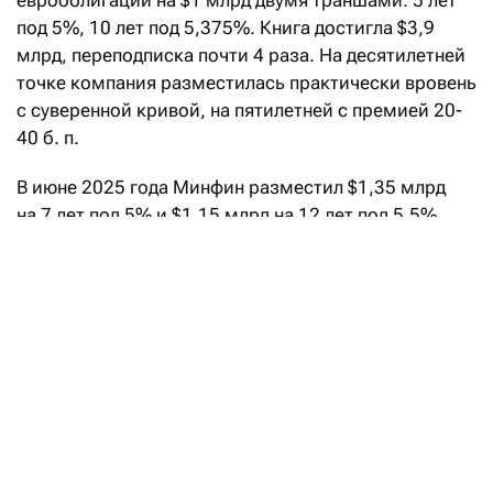
еврооблигаций на $1 млрд двумя траншами: 5 лет
под 5%, 10 лет под 5,375%. Книга достигла $3,9
млрд, переподписка почти 4 раза. На десятилетней
точке компания разместилась практически вровень
с суверенной кривой, на пятилетней с премией 20-
40 б. п.
В июне 2025 года Минфин разместил $1,35 млрд
на 7 лет под 5% и $1,15 млрд на 12 лет под 5,5%.
В октябре 2025 года Казахстан разместил
$1,5 млрд на 5 лет под 4,412% со спредом 85 б. п.
к UST, это был лучший результат в истории страны,
ниже уровней Польши, Катара и Саудовской
Аравии.
КТЖ размещает на AIX второй транш
облигаций в юанях
Читать