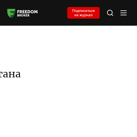
Подписаться
на журнал
тана