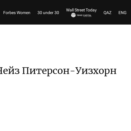
Wall Street Today
Forbes Women
30 under 30
QAZ
ENG
Чейз Питерсон-Уизхорн