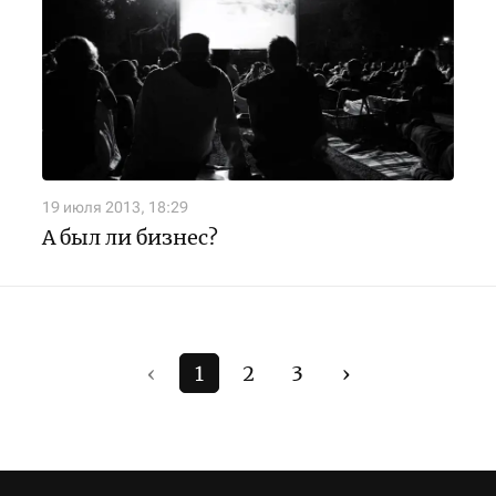
19 июля 2013, 18:29
А был ли бизнес?
‹
1
2
3
›