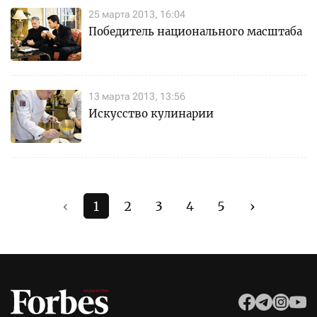
25 марта 2013, 16:04
Победитель национального масштаба
13 марта 2013, 13:56
Искусство кулинарии
‹
1
2
3
4
5
›