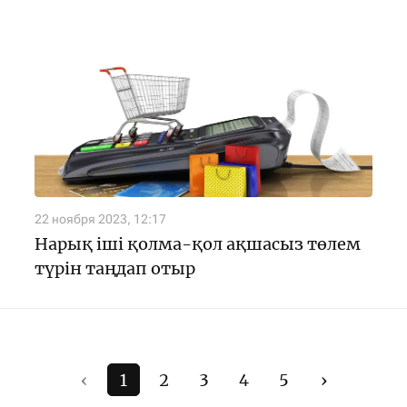
22 ноября 2023, 12:17
Нарық іші қолма-қол ақшасыз төлем
түрін таңдап отыр
‹
1
2
3
4
5
›