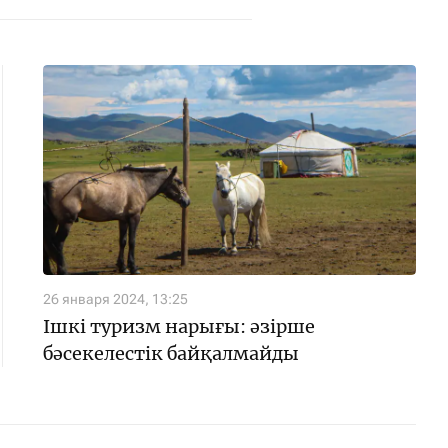
26 января 2024, 13:25
Ішкі туризм нарығы: әзірше
бәсекелестік байқалмайды