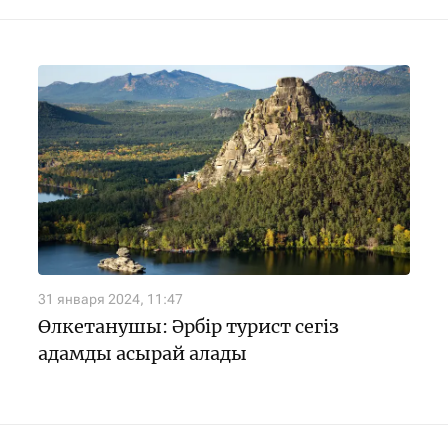
31 января 2024, 11:47
Өлкетанушы: Әрбір турист сегіз
адамды асырай алады