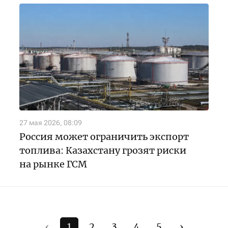
27 мая 2026, 08:09
Россия может ограничить экспорт
топлива: Казахстану грозят риски
на рынке ГСМ
‹
1
2
3
4
5
›