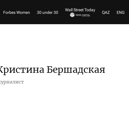
Wall Street Today
Forbes Women
30 under 30
QAZ
ENG
Кристина Бершадская
урналист