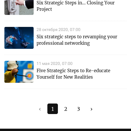
Six Strategic Steps in… Closing Your
Project
28 октября 2020, 07:00
Six strategic steps to revamping your
professional networking
11 мая 2020, 07:00
Five Strategic Steps to Re-educate
Yourself for New Realities
‹
1
2
3
›