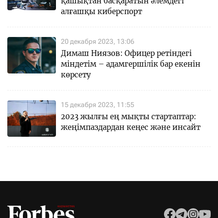
қашықтан басқаратын әлемдегі
алғашқы киберспорт
20 декабря 2023, 13:06
Димаш Ниязов: Офицер ретіндегі
міндетім – адамгершілік бар екенін
көрсету
15 декабря 2023, 11:55
2023 жылғы ең мықты стартаптар:
жеңімпаздардан кеңес және инсайт