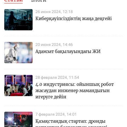
26 июня 2024, 12:18
Киберқауіпсіздіктің жаңа деңгейі
20 июня 2024, 14:46
Адамзат бақылауындағы ЖИ
28 февраля 2024, 11:54
4.0 индустриясы: ойыншық робот
жасаудан инженер мамандығын
игеруге дейін
7 февраля 2024, 14:01
Қазақстандық стартап: дронды