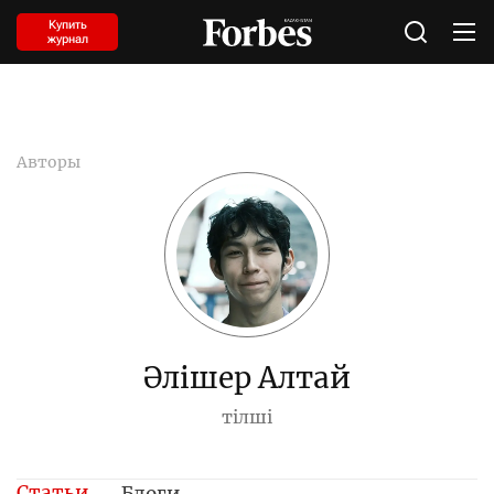
Купить
журнал
Авторы
Әлішер Алтай
тілші
Статьи
Блоги