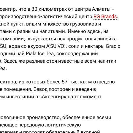
енгир, что в 30 километрах от центра Алматы –
 производственно-логистический центр
RG Brands
.
ной пункт, видим множество грузовиков и
етами с разными напитками. Именно здесь, на
омпании, выпускается вся продуктовая линейка
’SU, вода со вкусом A’SU VO!, соки и нектары Gracio
лодный чай Piala Ice Tea, сокосодержащий
o. Здесь же разливаются известные всем напитки
Tea.
ектара, из которых более 57 тыс. кв. м отведено
е помещения. Завод построен и введен в
ем инвестиций в «Аксенгир» на тот момент
нологичное производство, обеспеченное всеми
меющее передовую логистическую
материалы проходят обязательный входной