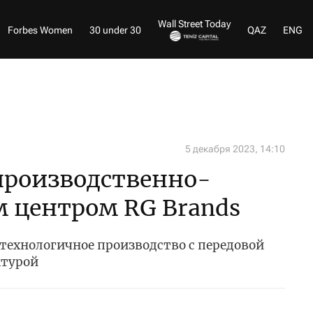
Wall Street Today
Forbes Women
30 under 30
QAZ
ENG
5 декабря 2023, 14:10
производственно-
 центром RG Brands
технологичное производство с передовой
ктурой