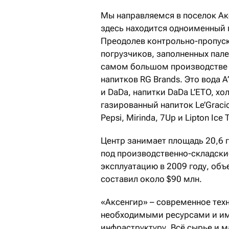
Мы направляемся в поселок Акс
здесь находится одноименный
Преодолев контрольно-пропуск
погрузчиков, заполненных пал
самом большом производстве к
напитков RG Brands. Это вода A
и DaDa, напитки DaDa L’ETO, хо
газированный напиток Le’Graci
Pepsi, Mirinda, 7Up и Lipton Ice 
Центр занимает площадь 20,6 г
под производственно-складски
эксплуатацию в 2009 году, объ
составил около $90 млн.
«Аксенгир» – современное тех
необходимыми ресурсами и и
инфраструктуру. Всё сырье и 