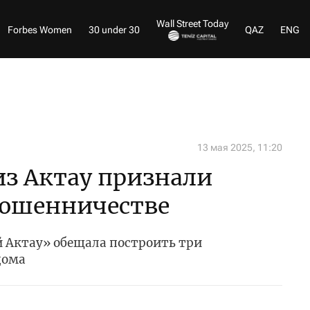
Wall Street Today
Forbes Women
30 under 30
QAZ
ENG
13 мая 2025, 11:20
з Актау признали
ошенничестве
 Актау» обещала построить три
дома