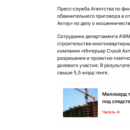
Пресс-служба Агентства по ф
обвинительного приговора в о
Актау» по делу о мошенничест
Сотрудники департамента АФМ 
строительства многоквартирны
компания «Интерьер Строй Акта
разрешения и проектно-сметно
долевого участия. В результат
свыше 5,5 млрд тенге.
Миллиард т
под следст
Читать