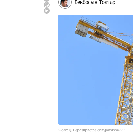
Бекбосын Токтар
Фото: © Depositphotos.com/joaninha777