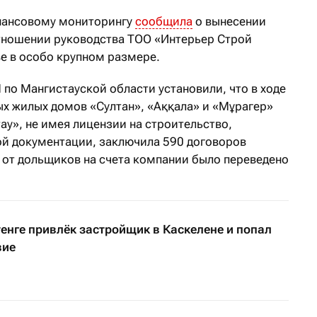
инансовому мониторингу
сообщила
о вынесении
тношении руководства ТОО «Интерьер Строй
ве в особо крупном размере.
по Мангистауской области установили, что в ходе
х жилых домов «Султан», «Аққала» и «Мұрагер»
у», не имея лицензии на строительство,
й документации, заключила 590 договоров
е от дольщиков на счета компании было переведено
енге привлёк застройщик в Каскелене и попал
вие