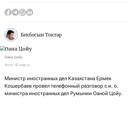
Бекбосын Токтар
Оана Цойу
Фото: © mae.ro
Министр иностранных дел Казахстана Ермек
Кошербаев провел телефонный разговор с и. о.
министра иностранных дел Румынии Оаной Цойу.
В ходе беседы главы внешнеполитических ведомств
двух стран обсудили текущее состояние
и перспективы развития казахстанско-румынского
сотрудничества, подтвердив, как
отметили
в пресс-