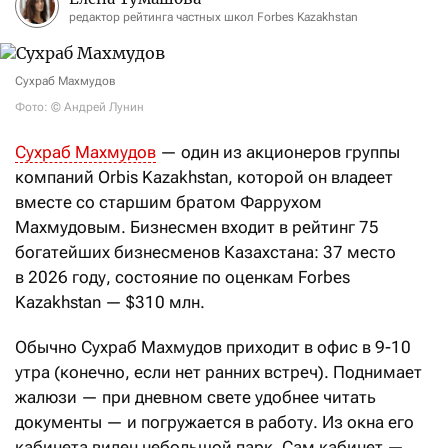
редактор рейтинга частных школ Forbes Kazakhstan
Сухраб Махмудов
Фото: © Андрей Лунин
Сухраб Махмудов
— один из акционеров группы
компаний Orbis Kazakhstan, которой он владеет
вместе со старшим братом Фаррухом
Махмудовым. Бизнесмен входит в рейтинг 75
богатейших бизнесменов Казахстана: 37 место
в 2026 году, состояние по оценкам Forbes
Kazakhstan — $310 млн.
Обычно Сухраб Махмудов приходит в офис в 9-10
утра (конечно, если нет ранних встреч). Поднимает
жалюзи — при дневном свете удобнее читать
документы — и погружается в работу. Из окна его
кабинета виден небольшой парк. Сам кабинет —