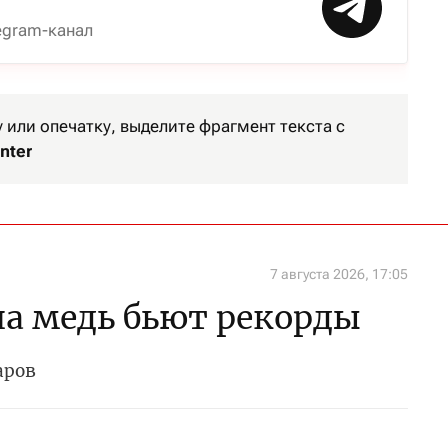
egram-канал
или опечатку, выделите фрагмент текста с
nter
7 августа 2026, 17:05
а медь бьют рекорды
аров