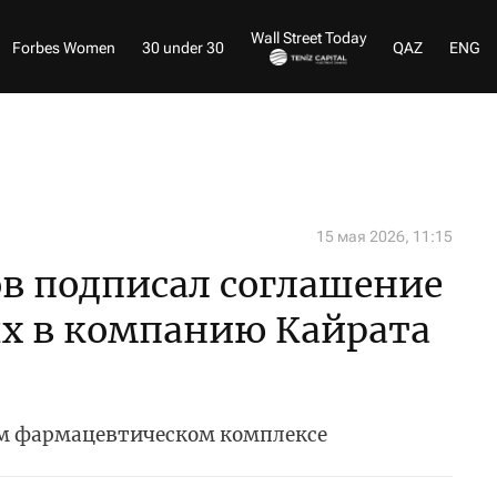
Wall Street Today
Forbes Women
30 under 30
QAZ
ENG
15 мая 2026, 11:15
в подписал соглашение
ях в компанию Кайрата
ом фармацевтическом комплексе