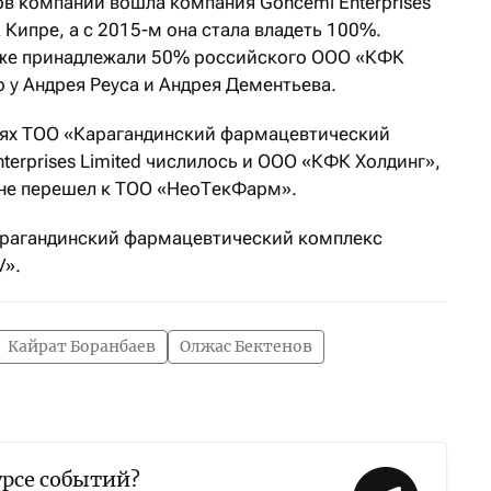
ов компании вошла компания Goncemi Enterprises
 Кипре, а с 2015-м она стала владеть 100%.
также принадлежали 50% российского ООО «КФК
о у Андрея Реуса и Андрея Дементьева.
елях ТОО «Карагандинский фармацевтический
terprises Limited числилось и ООО «КФК Холдинг»,
 не перешел к ТОО «НеоТекФарм».
арагандинский фармацевтический комплекс
V».
Кайрат Боранбаев
Олжас Бектенов
урсе событий?