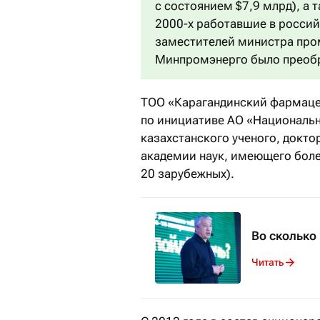
с состоянием $7,9 млрд), а 
2000-х работавшие в росси
заместителей министра пром
Минпромэнерго было преобр
ТОО «Карагандинский фармацев
по инициативе АО «Националь
казахстанского ученого, докт
академии наук, имеющего более
20 зарубежных).
Во сколько
Читать