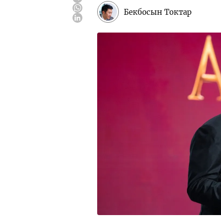
Бекбосын Токтар