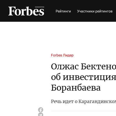
Рейтинги
Участники рейтингов
Forbes Лидер
Олжас Бектено
об инвестици
Боранбаева
Речь идет о Карагандинск