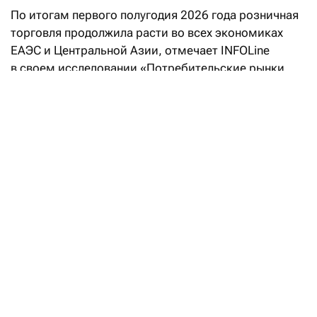
По итогам первого полугодия 2026 года розничная
торговля продолжила расти во всех экономиках
ЕАЭС и Центральной Азии, отмечает INFOLine
в своем исследовании «Потребительские рынки
стран: России, Беларуси, Казахстана, Кыргызстана,
Таджикистана и Узбекистана». Однако динамика
потребительского рынка становится все менее
однородной, добавляют аналитики. Если
Узбекистан сохраняет беспрецедентные темпы
расширения внутреннего спроса, Беларусь
и Кыргызстан демонстрируют устойчивый рост,
то Казахстан сталкивается с последствиями
налоговой реформы, а российская статистика все
сильнее расходится с фактическими результатами
крупнейших участников рынка.
«Безусловным лидером региона остается
Узбекистан, — подчеркивает основатель INFOLine