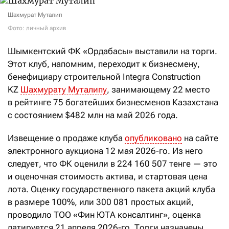
Шахмурат Муталип
Фото: личный архив
Шымкентский ФК «Ордабасы» выставили на торги.
Этот клуб, напомним, переходит к бизнесмену,
бенефициару строительной Integra Construction
KZ
Шахмурату Муталипу
, занимающему 22 место
в рейтинге 75 богатейших бизнесменов Казахстана
с состоянием $482 млн на май 2026 года.
Извещение о продаже клуба
опубликовано
на сайте
электронного аукциона 12 мая 2026-го. Из него
следует, что ФК оценили в 224
160
507 тенге — это
и оценочная стоимость актива, и стартовая цена
лота. Оценку государственного пакета акций клуба
в размере 100%, или 300 081 простых акций,
проводило ТОО «Фин ЮТА консалтинг», оценка
датируется 21 апреля 2026-го. Торги назначены