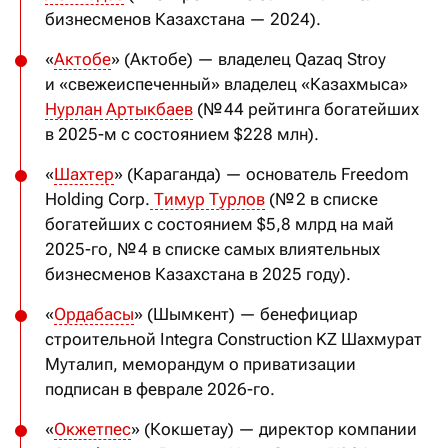
бизнесменов Казахстана — 2024).
«
Актобе
» (Актобе) — владелец Qazaq Stroy
и «свежеиспеченный» владелец «Казахмыса»
Нурлан Артыкбаев
(№ 44 рейтинга богатейших
в 2025-м с состоянием $228 млн).
«
Шахтер
» (Караганда) — основатель Freedom
Holding Corp.
Тимур Турлов
(№ 2 в списке
богатейших с состоянием $5,8 млрд на май
2025-го, № 4 в списке самых влиятельных
бизнесменов Казахстана в 2025 году).
«
Ордабасы
» (Шымкент) — бенефициар
строительной Integra Construction KZ Шахмурат
Муталип, меморандум о приватизации
подписан в феврале 2026-го.
«
Окжетпес
» (Кокшетау) — директор компании