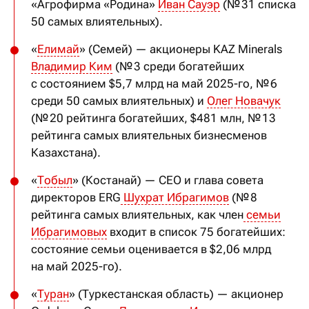
«Агрофирма «Родина»
Иван Сауэр
(№ 31 списка
50 самых влиятельных).
«
Елимай
» (Семей) — акционеры KAZ Minerals
Владимир Ким
(№ 3 среди богатейших
с состоянием $5,7 млрд на май 2025-го, № 6
среди 50 самых влиятельных) и
Олег Новачук
(№ 20 рейтинга богатейших, $481 млн, № 13
рейтинга самых влиятельных бизнесменов
Казахстана).
«
Тобыл
» (Костанай) — CEO и глава совета
директоров ERG
Шухрат Ибрагимов
(№ 8
рейтинга самых влиятельных, как член
семьи
Ибрагимовых
входит в список 75 богатейших:
состояние семьи оценивается в $2,06 млрд
на май 2025-го).
«
Туран
» (Туркестанская область) — акционер