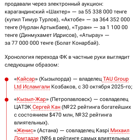
продавали через электронный аукцион:
карагандинский «Шахтер» — за 55
338
000 тенге
(купил Тимур Турлов), «Актобе» — за 364
352
000
тенге (Нурлан Артыкбаев), «Туран» — за 1
100
00
тенге (Динмухамет Идрисов), «Атырау» —
за 77
000
000 тенге (Болат Конарбай).
Хронология перехода ФК в частные руки выглядит
следующим образом:
«
Кайсар
» (Кызылорда) — владелец
TAU Group
Ltd Исламгали
Козбаков, с 30 октября 2025-го;
«
Кызыл-Жар
» (Петропавловск) — совладелец
ЦАТЭК
Сергей Кан
(№ 22 рейтинга богатейших
с состоянием $470 млн, № 32 рейтинга
влиятельных).
«
Женис
» (Астана) — совладелец Kaspi
Михаил
Ломтадзе
(№ 6 в рейтинге самых влиятельных