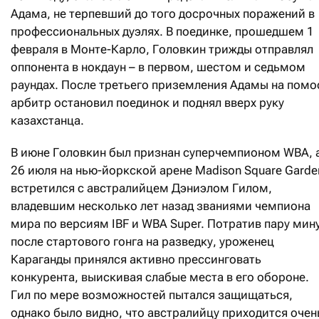
Адама, не терпевший до того досрочных поражений в
профессиональных дуэлях. В поединке, прошедшем 1
февраля в Монте-Карло, Головкин трижды отправлял
оппонента в нокдаун – в первом, шестом и седьмом
раундах. После третьего приземления Адамы на помо
арбитр остановил поединок и поднял вверх руку
казахстанца.
В июне Головкин был признан суперчемпионом WBA, 
26 июля на нью-йоркской арене Madison Square Garde
встретился с австралийцем Дэниэлом Гилом,
владевшим несколько лет назад званиями чемпиона
мира по версиям IBF и WBA Super. Потратив пару мин
после стартового гонга на разведку, уроженец
Караганды принялся активно прессинговать
конкурента, выискивая слабые места в его обороне.
Гил по мере возможностей пытался защищаться,
однако было видно, что австралийцу приходится очен