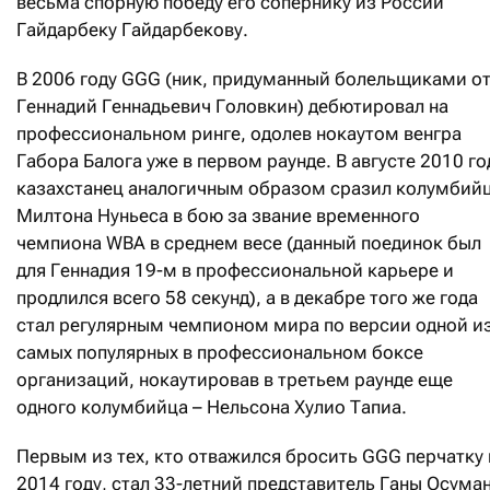
весьма спорную победу его сопернику из России
Гайдарбеку Гайдарбекову.
В 2006 году GGG (ник, придуманный болельщиками о
Геннадий Геннадьевич Головкин) дебютировал на
профессиональном ринге, одолев нокаутом венгра
Габора Балога уже в первом раунде. В августе 2010 го
казахстанец аналогичным образом сразил колумбий
Милтона Нуньеса в бою за звание временного
чемпиона WBA в среднем весе (данный поединок был
для Геннадия 19-м в профессиональной карьере и
продлился всего 58 секунд), а в декабре того же года
стал регулярным чемпионом мира по версии одной и
самых популярных в профессиональном боксе
организаций, нокаутировав в третьем раунде еще
одного колумбийца – Нельсона Хулио Тапиа.
Первым из тех, кто отважился бросить GGG перчатку 
2014 году, стал 33-летний представитель Ганы Осума