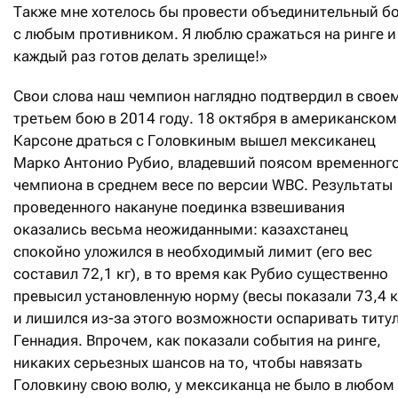
Также мне хотелось бы провести объединительный б
с любым противником. Я люблю сражаться на ринге и
каждый раз готов делать зрелище!»
Свои слова наш чемпион наглядно подтвердил в свое
третьем бою в 2014 году. 18 октября в американском
Карсоне драться с Головкиным вышел мексиканец
Марко Антонио Рубио, владевший поясом временног
чемпиона в среднем весе по версии WBC. Результаты
проведенного накануне поединка взвешивания
оказались весьма неожиданными: казахстанец
спокойно уложился в необходимый лимит (его вес
составил 72,1 кг), в то время как Рубио существенно
превысил установленную норму (весы показали 73,4 к
и лишился из-за этого возможности оспаривать титу
Геннадия. Впрочем, как показали события на ринге,
никаких серьезных шансов на то, чтобы навязать
Головкину свою волю, у мексиканца не было в любом