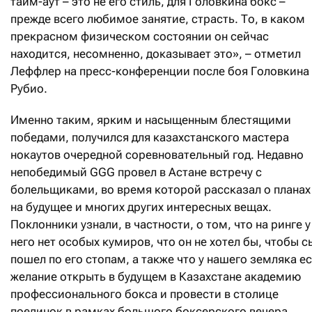
тайм-аут – это не его стиль, для Головкина бокс –
прежде всего любимое занятие, страсть. То, в каком
прекрасном физическом состоянии он сейчас
находится, несомненно, доказывает это», – отметил
Леффлер на пресс-конференции после боя Головкина
Рубио.
Именно таким, ярким и насыщенным блестящими
победами, получился для казахстанского мастера
нокаутов очередной соревновательный год. Недавно
непобедимый GGG провел в Астане встречу с
болельщиками, во время которой рассказал о планах
на будущее и многих других интересных вещах.
Поклонники узнали, в частности, о том, что на ринге у
него нет особых кумиров, что он не хотел бы, чтобы с
пошел по его стопам, а также что у нашего земляка е
желание открыть в будущем в Казахстане академию
профессионального бокса и провести в столице
поединок в рамках большого боксерского вечера.