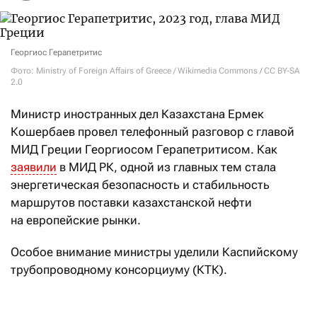
Георгиос Герапетритис
Фото: Ministry of Foreign Affairs of Greece / Wikimedia Commons / CC BY-SA
2.0
Министр иностранных дел Казахстана Ермек
Кошербаев провел телефонный разговор с главой
МИД Греции Георгиосом Герапетритисом. Как
заявили
в МИД РК, одной из главных тем стала
энергетическая безопасность и стабильность
маршрутов поставки казахстанской нефти
на европейские рынки.
Особое внимание министры уделили Каспийскому
трубопроводному консорциуму (КТК).