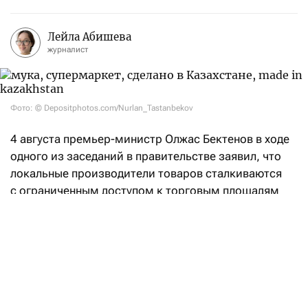
Лейла Абишева
журналист
Фото: © Depositphotos.com/Nurlan_Tastanbekov
4 августа премьер-министр Олжас Бектенов в ходе
одного из заседаний в правительстве заявил, что
локальные производители товаров сталкиваются
с ограниченным доступом к торговым площадям
«Владельцы торговых сетей должны пересмотреть
отношение к товарам казахстанского
производства. Отдавать предпочтение импортным
товарам в ущерб отечественным неправильно
не только с моральной, но и с правовой точки
зрения», —
подчеркнул
Олжас Бектенов. По итогам